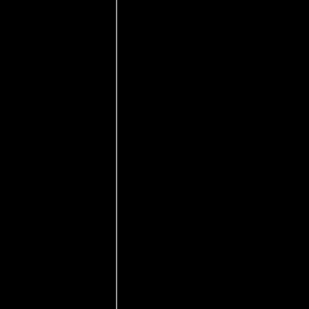
Cash-o-matic игровой автомат