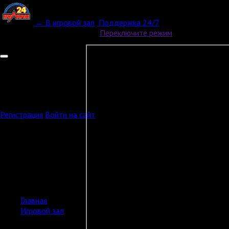
← В игровой зал
Поддержка 24/7
Вы играете в демо-режиме.
Переключите режим
и выигрывайте 
Регистрация
Вы играете
в демо режиме
Выигрывать реальные деньги
вы сможете после регистрации.
Регистрация
Войти на сайт
Или войти через:
Главная
Игровой зал
Cash-o-matic