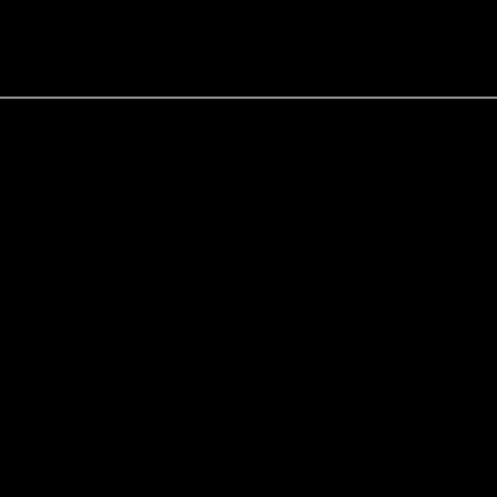
реальные деньги.