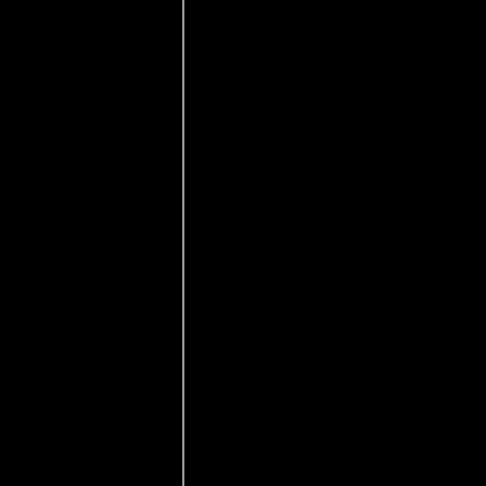
Mad Mechanic игровой автомат