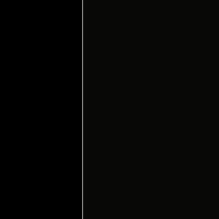
Hotline 2 игровой автомат