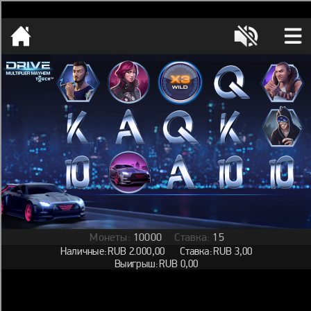
[object HTMLMetaElement]
пополнить счет