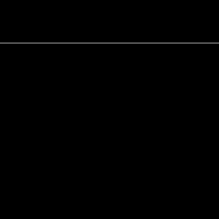
реальные деньги.