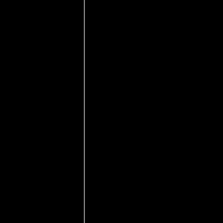
Robocop игровой автомат