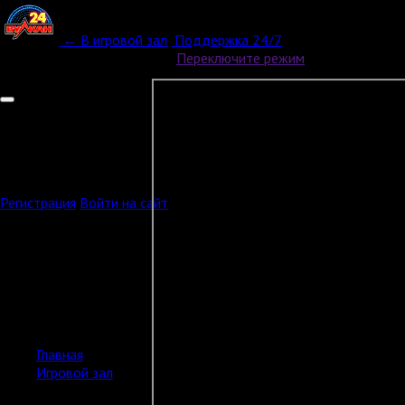
← В игровой зал
Поддержка 24/7
Вы играете в демо-режиме.
Переключите режим
и выигрывайте 
Регистрация
Вы играете
в демо режиме
Выигрывать реальные деньги
вы сможете после регистрации.
Регистрация
Войти на сайт
Или войти через:
Главная
Игровой зал
Rumpel Wildspins