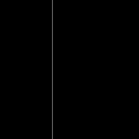
Valley of the Gods игровой авт