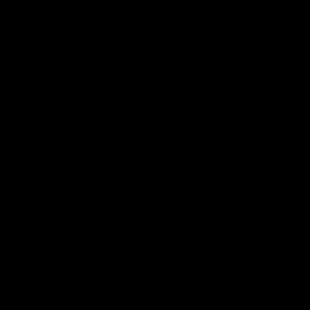
овой автомат