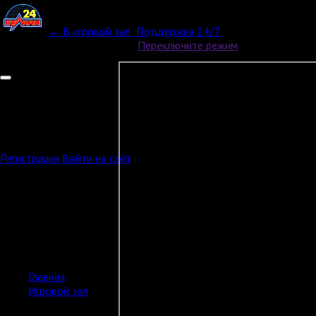
← В игровой зал
Поддержка 24/7
Вы играете в демо-режиме.
Переключите режим
и выигрывайте 
Регистрация
Вы играете
в демо режиме
Выигрывать реальные деньги
вы сможете после регистрации.
Регистрация
Войти на сайт
Или войти через:
Главная
Игровой зал
Warlords - Crystal of Power