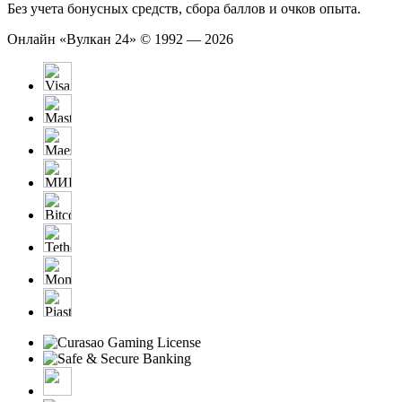
Без учета бонусных средств, сбора баллов и очков опыта.
Онлайн «Вулкан 24» © 1992 — 2026