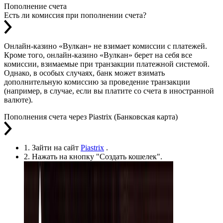
Пополнение счета
Есть ли комиссия при пополнении счета?
Онлайн-казино «Вулкан» не взимает комиссии с платежей.
Кроме того, онлайн-казино «Вулкан» берет на себя все
комиссии, взимаемые при транзакции платежной системой.
Однако, в особых случаях, банк может взимать
дополнительную комиссию за проведение транзакции
(например, в случае, если вы платите со счета в иностранной
валюте).
Пополнения счета через Piastrix (Банковская карта)
1. Зайти на сайт
Piastrix
.
2. Нажать на кнопку "Создать кошелек".