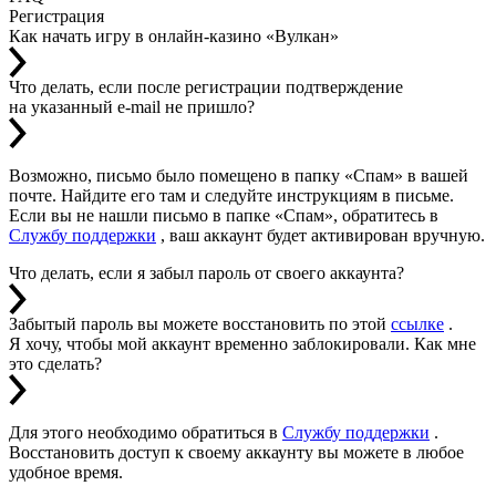
Регистрация
Как начать игру в онлайн-казино «Вулкан»
Что делать, если после регистрации подтверждение
на указанный e-mail не пришло?
Возможно, письмо было помещено в папку «Спам» в вашей
почте. Найдите его там и следуйте инструкциям в письме.
Если вы не нашли письмо в папке «Спам», обратитесь в
Службу поддержки
, ваш аккаунт будет активирован вручную.
Что делать, если я забыл пароль от своего аккаунта?
Забытый пароль вы можете восстановить по этой
ссылке
.
Я хочу, чтобы мой аккаунт временно заблокировали. Как мне
это сделать?
Для этого необходимо обратиться в
Службу поддержки
.
Восстановить доступ к своему аккаунту вы можете в любое
удобное время.