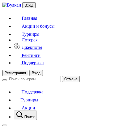
Вход
Главная
Акции и бонусы
Турниры
Лотерея
Джекпоты
Рейтинги
Поддержка
Регистрация
Вход
Отмена
Поддержка
Турниры
Акции
Поиск