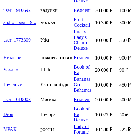
Deluxe
user_1916692
валуйки
Resident
20 000 ₽
100 ₽
Fruit
andron_sisin19...
москва
10 300 ₽
300 ₽
Cocktail
Lucky
Lady's
user_1773309
Уфа
10 000 ₽
350 ₽
Charm
Deluxe
Николай
нижневартовск
Resident
10 000 ₽
900 ₽
Book of
Vovanoi
Hhjh
20 000 ₽
90 ₽
Ra
Bananas
Печёный
Екатеринбург
Go
10 000 ₽
450 ₽
Bahamas
user_1619008
Москва
Resident
20 000 ₽
300 ₽
Book of
Dron
Печора
Ra
10 025 ₽
50 ₽
Deluxe
Lady of
МРАК
россия
10 500 ₽
225 ₽
Fortune