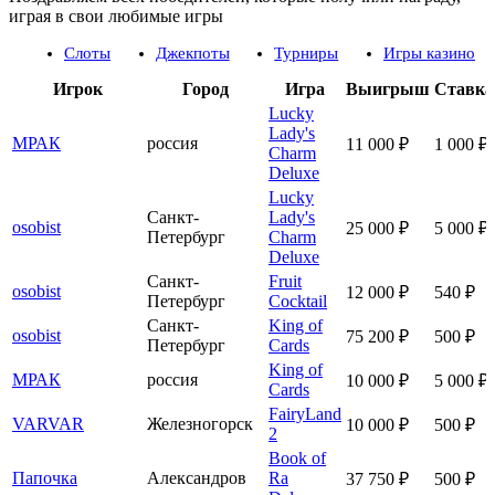
играя в свои любимые игры
Слоты
Джекпоты
Турниры
Игры казино
Игрок
Город
Игра
Выигрыш
Ставка
Lucky
Lady's
МРАК
россия
11 000 ₽
1 000 ₽
Charm
Deluxe
Lucky
Санкт-
Lady's
osobist
25 000 ₽
5 000 ₽
Петербург
Charm
Deluxe
Санкт-
Fruit
osobist
12 000 ₽
540 ₽
Петербург
Cocktail
Санкт-
King of
osobist
75 200 ₽
500 ₽
Петербург
Cards
King of
МРАК
россия
10 000 ₽
5 000 ₽
Cards
FairyLand
VARVAR
Железногорск
10 000 ₽
500 ₽
2
Book of
Папочка
Александров
Ra
37 750 ₽
500 ₽