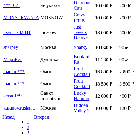
Diamond
***1621
не указан
10 000 ₽
200 ₽
Cats
Crazy
MONSTRVANIA
MOSKOW
10 030 ₽
200 ₽
Fruits
Just
user_1782841
moscow
Jewels
18 000 ₽
500 ₽
Deluxe
sharpey
Москва
Sharky
10 040 ₽
90 ₽
Book of
МариБет
Дудинка
11 230 ₽
90 ₽
Ra
Fruit
madam***
Омск
16 800 ₽
2 800 ₽
Cocktail
Fruit
madam***
Омск
18 500 ₽
3 500 ₽
Cocktail
Санкт-
Lucky
korge159
12 000 ₽
400 ₽
петербург
Haunter
Hidden
gasanov.ruslan...
Москва
10 000 ₽
120 ₽
Valley 2
Назад
Вперед
1
2
3