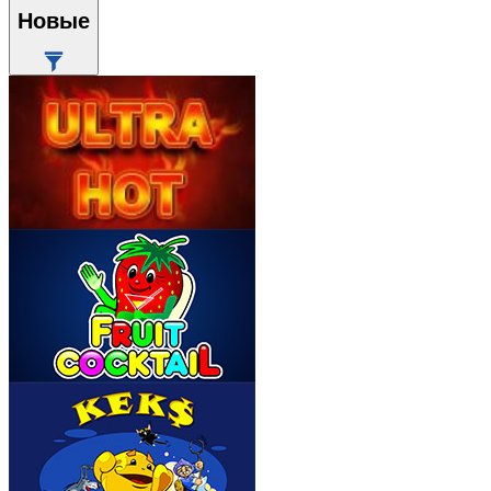
Новые