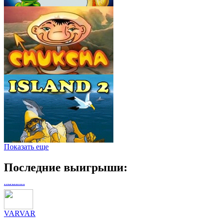
Lucky Lady's Charm Deluxe
user_1773309
10 000 руб.
Dolphin's Pearl Deluxe
Markmark
5 100 руб.
Blackjack
Alex Buh
15 520 руб.
Book of Ra Deluxe
***1749
7 000 руб.
Roulette
Показать еще
user_1238535
9 720 руб.
Последние выигрыши:
Book of Ra
nadinn
6 000 руб.
Crazy Monkey
VARVAR